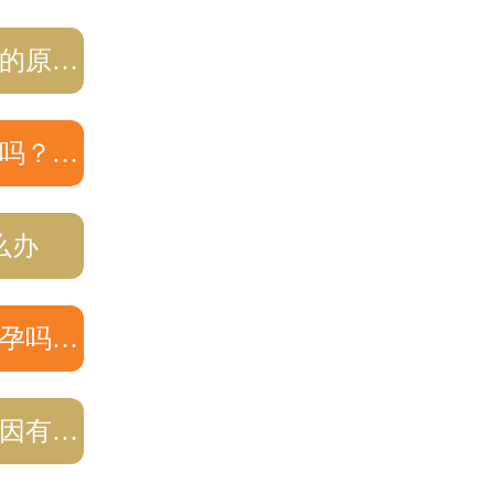
的原…
吗？…
么办
孕吗…
因有…