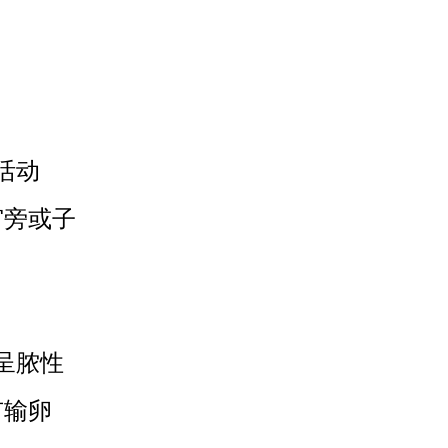
活动
宫旁或子
呈脓性
有输卵