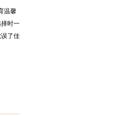
育温馨
选择时一
耽误了佳