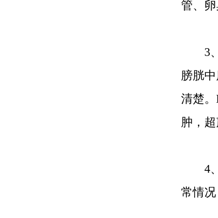
管、卵
3、B
膀胱中
清楚。
肿，超
4、
常情况