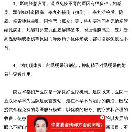
3、影响胚胎发育。造成免疫不育的原因有很多种，如感
染、双侧妇科道阻塞、睾丸外损伤（扭伤）、睾丸活检后、隐
睾、精索静脉曲张、同性恋（肛交）等，特别要询问有无输精管
结扎病史。凡能引起睾丸血睾屏障破坏、附属性腺感染、睾丸受
高温影响或损伤等原因而导致精子抗体形成，都可引起免疫性不
育。
4、封闭顶体膜上的透明带识别点，抑制精子对透明带的附
着与穿透作用。
陕西华都妇产医院是一家良好医疗机构。建院以来，医院一
直以怀孕率为品牌建设首要站，走在不孕不育治疗的前沿。医院
提供全程免费的导医服务模式，以优质的服务、的疗效和合理的
收费，使患者在家庭般的体贴与温馨中轻松就医。医院以发展的
眼光不断自我创新，时刻关注医疗界的各种新技术和新项目，不