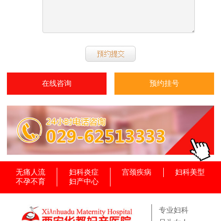
在线咨询
预约挂号
无痛人流
妇科炎症
宫颈疾病
妇科美型
不孕不育
妇产中心
专业妇科