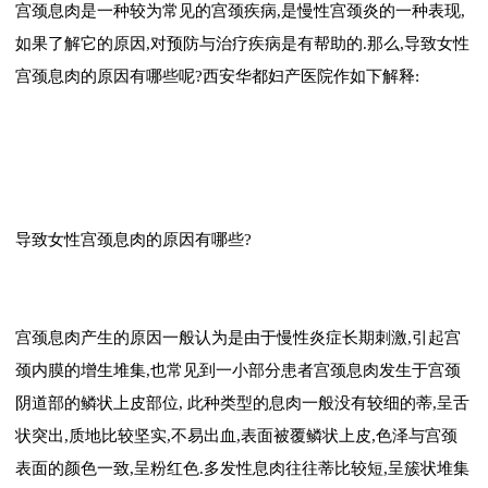
宫颈息肉是一种较为常见的宫颈疾病,是慢性宫颈炎的一种表现,
如果了解它的原因,对预防与治疗疾病是有帮助的.那么,导致女性
宫颈息肉的原因有哪些呢?西安华都妇产医院作如下解释:
导致女性宫颈息肉的原因有哪些?
宫颈息肉产生的原因一般认为是由于慢性炎症长期刺激,引起宫
颈内膜的增生堆集,也常见到一小部分患者宫颈息肉发生于宫颈
阴道部的鳞状上皮部位, 此种类型的息肉一般没有较细的蒂,呈舌
状突出,质地比较坚实,不易出血,表面被覆鳞状上皮,色泽与宫颈
表面的颜色一致,呈粉红色.多发性息肉往往蒂比较短,呈簇状堆集