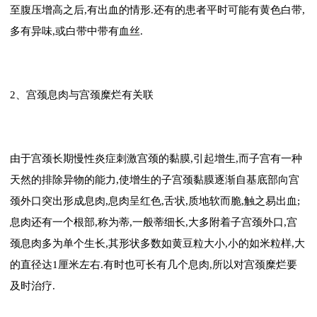
至腹压增高之后,有出血的情形.还有的患者平时可能有黄色白带,
多有异味,或白带中带有血丝.
2、宫颈息肉与宫颈糜烂有关联
由于宫颈长期慢性炎症刺激宫颈的黏膜,引起增生,而子宫有一种
天然的排除异物的能力,使增生的子宫颈黏膜逐渐自基底部向宫
颈外口突出形成息肉,息肉呈红色,舌状,质地软而脆,触之易出血;
息肉还有一个根部,称为蒂,一般蒂细长,大多附着子宫颈外口,宫
颈息肉多为单个生长,其形状多数如黄豆粒大小,小的如米粒样,大
的直径达1厘米左右.有时也可长有几个息肉,所以对宫颈糜烂要
及时治疗.