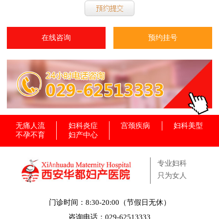
在线咨询
预约挂号
无痛人流
妇科炎症
宫颈疾病
妇科美型
不孕不育
妇产中心
专业妇科
只为女人
门诊时间：8:30-20:00（节假日无休）
咨询电话：029-62513333