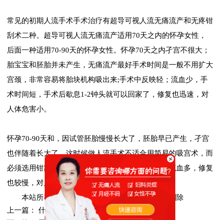
常见的初期人流手术手术治疗有超导可视人流无痛流产和无疼钳
刮术二种。超导可视人流无痛流产适用70天之内的怀孕女性，
后面一种适用70-90天的怀孕女性。怀孕70天之内孑宫不很大；
胎宝宝和胚胎并未产生，无痛流产最好手术时间是一般不用扩大
宫颈，非常容易将胎块机构吸出来;手术中反映轻；流血少，手
术时间短，手术后歇息1-2钟头就可以回家了，修复也迅速，对
人体危害小。
怀孕70-90天和，因试管胚胎慢慢长大了，胚胎早已产生，孑宫
也伴随着长大了，这时候做人流手术不适合用简易的吸宫术，而
必须选用钳刮人流手术。该手术治疗难度系数大，流血多，修复
也较慢，对人体有一定危害。
本站所有文章均来自网络，如有侵权，请联系删除
上一篇：
什么时候做人流比较合适？