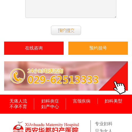
在线咨询
预约挂号
无痛人流
妇科炎症
宫颈疾病
妇科美型
不孕不育
妇产中心
专业妇科
只为女人