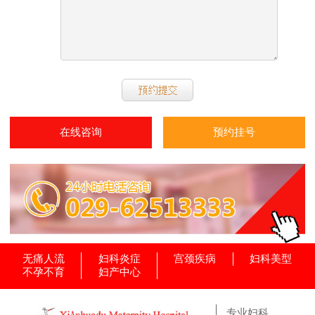
在线咨询
预约挂号
无痛人流
妇科炎症
宫颈疾病
妇科美型
不孕不育
妇产中心
专业妇科